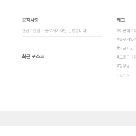
공지사항
태그
경남도민일보 블로거기자단 운영합니다
이균석 기
블로거's
의료사고
최근 포스트
오웅근 기
광우병
더보기