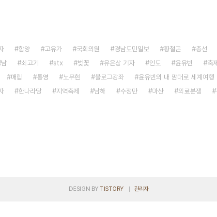
자
함양
고유가
국회의원
경남도민일보
황철곤
총선
경남
쇠고기
stx
벚꽃
유은상 기자
인도
윤유빈
축
매립
통영
노무현
블로그강좌
윤유빈의 내 맘대로 세계여행
자
한나라당
지역축제
남해
수정만
마산
의료분쟁
DESIGN BY
TISTORY
관리자