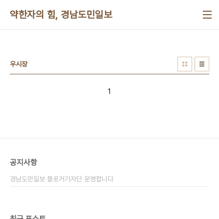
본문 바로가기
약한자의 힘, 경남도민일보
우시장
1
공지사항
경남도민일보 블로거기자단 운영합니다
최근 포스트