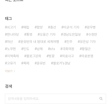
태그
쇠고기
매립
함양
총선
이균석 기자
광우병
한나라당
통영
오웅근 기자
경남도민일보
수정만
마산
윤유빈의 내 맘대로 세계여행
진주
유은상 기자
노무현
인도
남해
stx
국회의원
황철곤
지역축제
블로그강좌
벚꽃
의료사고
의료분쟁
고유가
축제
윤유빈
블로거's경남
더보기
검색