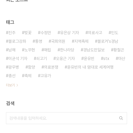
태그
진주
벚꽃
수정만
유은상 기자
의료사고
인도
블로그강좌
통영
국회의원
지역축제
블로거's경남
남해
노무현
매립
한나라당
경남도민일보
황철곤
이균석 기자
쇠고기
오웅근 기자
윤유빈
stx
마산
광우병
함양
의료분쟁
윤유빈의 내 맘대로 세계여행
총선
축제
고유가
더보기
검색