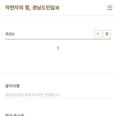
본문 바로가기
약한자의 힘, 경남도민일보
조선소
1
공지사항
경남도민일보 블로거기자단 운영합니다
최근 포스트